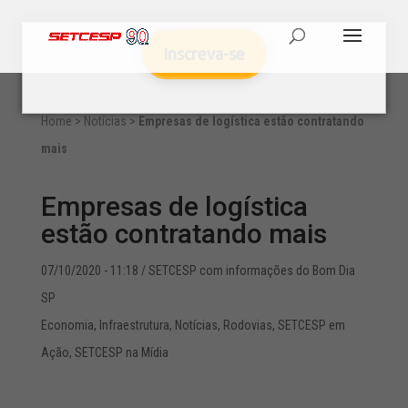
Inscreva-se
Home
>
Notícias
>
Empresas de logística estão contratando
mais
Empresas de logística
estão contratando mais
07/10/2020 - 11:18
/ SETCESP com informações do Bom Dia
SP
Economia
,
Infraestrutura
,
Notícias
,
Rodovias
,
SETCESP em
Ação
,
SETCESP na Mídia