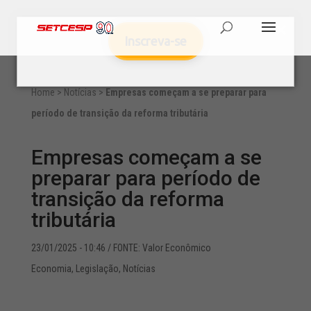
Inscreva-se
Home
>
Notícias
>
Empresas começam a se preparar para
período de transição da reforma tributária
Empresas começam a se
preparar para período de
transição da reforma
tributária
23/01/2025 - 10:46
/ FONTE: Valor Econômico
Economia
,
Legislação
,
Notícias