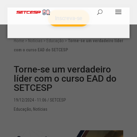
Inscreva-se
Home
>
Notícias
>
Educação
>
Torne-se um verdadeiro líder
com o curso EAD do SETCESP
Torne-se um verdadeiro
líder com o curso EAD do
SETCESP
19/12/2024 - 11:06
/ SETCESP
Educação
,
Notícias