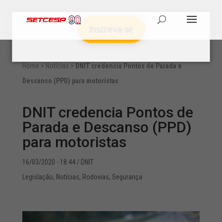
Inscreva-se
Home
>
Notícias
>
DNIT credencia Pontos de Parada e
Descanso (PPD) para motoristas
DNIT credencia Pontos de
Parada e Descanso (PPD)
para motoristas
16/03/2020 - 18:44
/ DNIT
Legislação
,
Notícias
,
Rodovias
,
Segurança