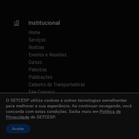
Institucional

Home
Serviços
Notícias
Eventos e Reuniões
Cursos
Palestras
Publicações
Cadastro de Transportadoras
Fale Conosco
O SETCESP utiliza cookies e outras tecnologias semelhantes
para melhorar a sua experiência. Ao continuar navegando, você
Informações
p
concorda com estas condições. Saiba mais em
Política de
Privacidade
do SETCESP.
Quem Somos
Diretorias e Comissões
Aceitar
Parceiros