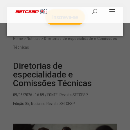
Inscreva-se
Home
>
Notícias
>
Diretorias de especialidade e Comissões
Técnicas
Diretorias de
especialidade e
Comissões Técnicas
09/06/2026 - 16:59
/ FONTE: Revista SETCESP
Edição 85
,
Notícias
,
Revista SETCESP