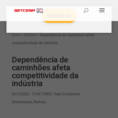
Inscreva-se
Home
>
Notícias
>
Dependência de caminhões afeta
competitividade da indústria
Dependência de
caminhões afeta
competitividade da
indústria
05/12/2025 - 13:54
/ FONTE: Valor Econômico
Infraestrutura
,
Notícias