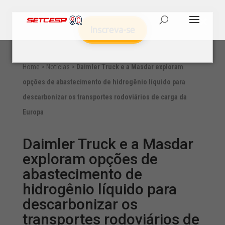
Inscreva-se
Home
>
Notícias
>
Daimler Truck e a Masdar exploram
opções de abastecimento de hidrogênio líquido para
descarbonizar os transportes rodoviários de carga da
Europa
Daimler Truck e a Masdar
exploram opções de
abastecimento de
hidrogênio líquido para
descarbonizar os
transportes rodoviários de