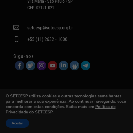
Vila Maria - São Paulo • SP
CEP: 02121-021

setcesp@setcesp.org.br

+55 (11) 2632 - 1000
Siga-nos
O SETCESP utiliza cookies e outras tecnologias semelhantes
para melhorar a sua experiência. Ao continuar navegando, você
Desenvolvido por
WAB.com.br
concorda com estas condições. Saiba mais em
Política de
Privacidade
do SETCESP.
Aceitar