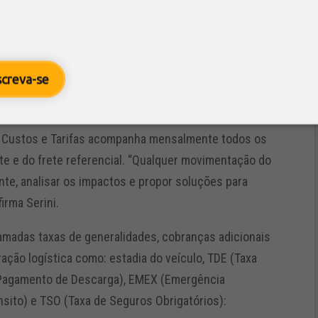
s.
contribuem para o transportador compreender sua
o está realmente sendo rentável.
screva-se
de Custos e Tarifas acompanha mensalmente todos os
te e do frete referencial. “Qualquer movimentação do
te, analisar os impactos e propor soluções para
irma Serini.
amadas taxas de generalidades, cobranças adicionais
ação logística como: estadia do veículo, TDE (Taxa
a Pagamento de Descarga), EMEX (Emergência
nsito) e TSO (Taxa de Seguros Obrigatórios):