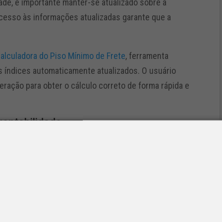
ade, é importante manter-se atualizado sobre a
 acesso às informações atualizadas garante que a
alculadora do Piso Mínimo de Frete
, ferramenta
os índices automaticamente atualizados. O usuário
eração para obter o cálculo correto de forma rápida e
rentabilidade
es e acompanha diariamente indicadores econômicos
liza aos associados do SETCESP outras ferramentas
omo: