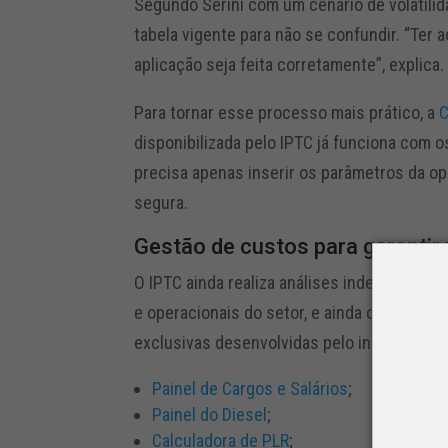
Segundo Serini com um cenário de volatilid
tabela vigente para não se confundir. “Ter
aplicação seja feita corretamente”, explica.
Para tornar esse processo mais prático, a
C
disponibilizada pelo IPTC já funciona com 
precisa apenas inserir os parâmetros da op
segura.
Gestão de custos para garantir 
O IPTC ainda realiza análises independent
e operacionais do setor, e ainda disponibi
exclusivas desenvolvidas pelo instituto, c
Painel de Cargos e Salários
;
Painel do Diesel
;
Calculadora de PLR
;