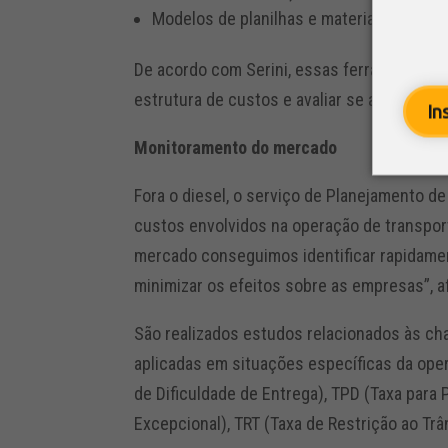
Modelos de planilhas e materiais técnico
De acordo com Serini, essas ferramentas 
estrutura de custos e avaliar se a operaçã
In
Monitoramento do mercado
Fora o diesel, o serviço de Planejamento 
custos envolvidos na operação de transpor
mercado conseguimos identificar rapidamen
minimizar os efeitos sobre as empresas”, af
São realizados estudos relacionados às ch
aplicadas em situações específicas da oper
de Dificuldade de Entrega), TPD (Taxa par
Excepcional), TRT (Taxa de Restrição ao Trâ