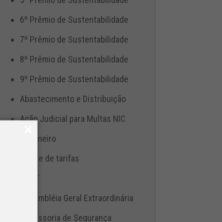
6º Prêmio de Sustentabilidade
7º Prêmio de Sustentabilidade
8º Prêmio de Sustentabilidade
9º Prêmio de Sustentabilidade
Abastecimento e Distribuição
Ação Judicial para Multas NIC
Aduaneiro
Ajuste de tarifas
ANTT
Assembléia Geral Extraordinária
Assessoria de Segurança