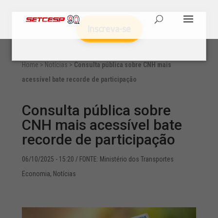
Inscreva-se
Home
>
Notícias
>
Consulta pública sobre CNH mais
acessível bate recorde de participação
Consulta pública sobre
CNH mais acessível bate
recorde de participação
06/10/2025 - 15:20
/ FONTE: Ministério dos Transportes
Economia
,
Notícias