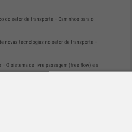
iço do setor de transporte – Caminhos para o
o de novas tecnologias no setor de transporte –
as – O sistema de livre passagem (free flow) e a
desenvolvimento humano e social.