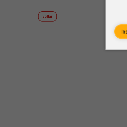
voltar
In