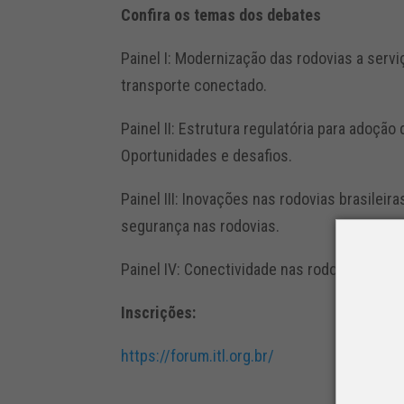
Confira os temas dos debates
Painel I: Modernização das rodovias a serv
transporte conectado.
Painel II: Estrutura regulatória para adoçã
Oportunidades e desafios.
Painel III: Inovações nas rodovias brasileir
segurança nas rodovias.
Painel IV: Conectividade nas rodovias e o 
Inscrições:
https://forum.itl.org.br/