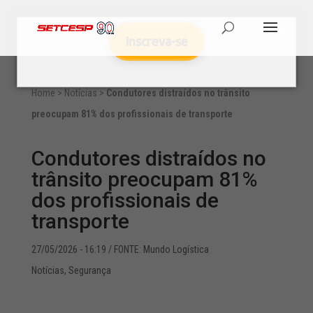
Inscreva-se
Home
>
Notícias
>
Condutores distraídos no trânsito
preocupam 81% dos profissionais de transporte
Condutores distraídos no
trânsito preocupam 81%
dos profissionais de
transporte
27/05/2026 - 16:19
/ FONTE: Mundo Logística
Notícias
,
Segurança