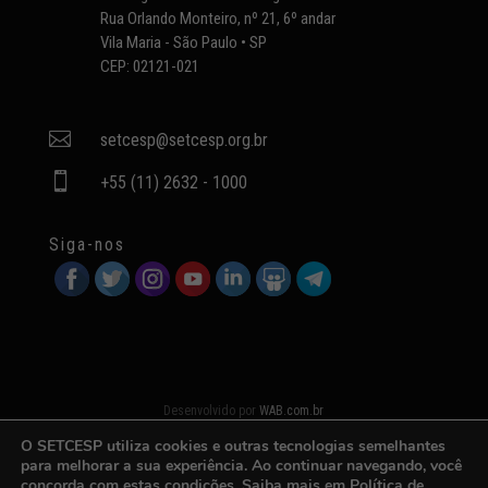
Rua Orlando Monteiro, nº 21, 6º andar
Vila Maria - São Paulo • SP
CEP: 02121-021

setcesp@setcesp.org.br

+55 (11) 2632 - 1000
Siga-nos
Desenvolvido por
WAB.com.br
O SETCESP utiliza cookies e outras tecnologias semelhantes
para melhorar a sua experiência. Ao continuar navegando, você
concorda com estas condições. Saiba mais em
Política de