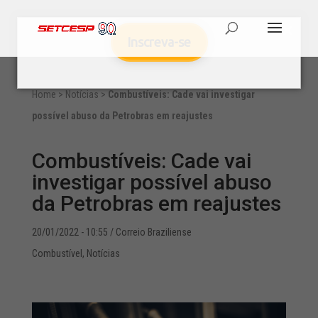
Inscreva-se
Home
>
Notícias
>
Combustíveis: Cade vai investigar
possível abuso da Petrobras em reajustes
Combustíveis: Cade vai
investigar possível abuso
da Petrobras em reajustes
20/01/2022 - 10:55
/ Correio Braziliense
Combustível
,
Notícias