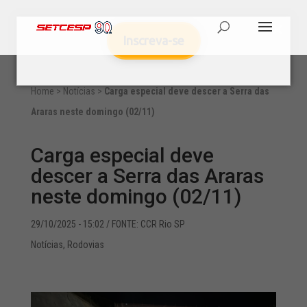
Inscreva-se
Home
>
Notícias
>
Carga especial deve descer a Serra das
Araras neste domingo (02/11)
Carga especial deve
descer a Serra das Araras
neste domingo (02/11)
29/10/2025 - 15:02
/ FONTE: CCR Rio SP
Notícias
,
Rodovias