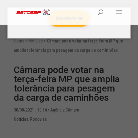
Inscreva-se
Home
>
Notícias
>
Câmara pode votar na terça-feira MP que
amplia tolerância para pesagem da carga de caminhões
Câmara pode votar na
terça-feira MP que amplia
tolerância para pesagem
da carga de caminhões
30/08/2021 - 10:54
/ Agência Câmara
Notícias
,
Rodovias