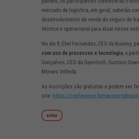
painéis, os participantes conhecerão o ec
mercado de logística, em geral; saberão com
desenvolvimento da venda do seguro de tra
técnico e operacional para atuar nesse seto
No dia 9, Eliel Fernandes, CEO da Buonny, pa
com uso de processos e tecnologia
, a par
Gonçalves, CEO da Opentech, Gustavo Soare
Moraes Velleda.
As inscrições são gratuitas e podem ser fe
site:
https://conference.fetransportebrasil
voltar