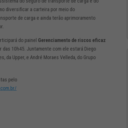
ossistema do seguro de transporte de carga e do
o diversificar a carteira por meio do
nsporte de carga e ainda terão aprimoramento
r.
rticipará do painel
Gerenciamento de riscos eficaz
tir das 10h45. Juntamente com ele estará Diego
s, da Upper, e André Moraes Velleda, do Grupo
itas pelo
.com.br/