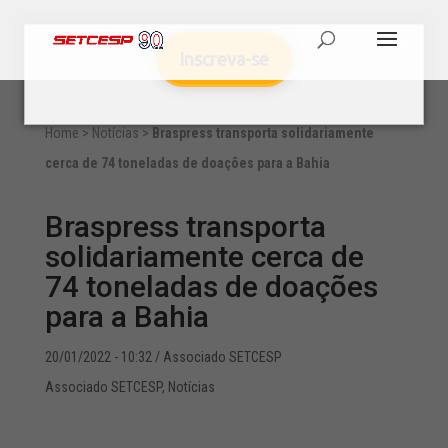
Inscreva-se
Home
>
Notícias
>
Braspress transporta solidariamente
cerca de 74 toneladas de doações para a Bahia
Braspress transporta
solidariamente cerca de
74 toneladas de doações
para a Bahia
20/01/2022 - 10:32
/ Associado SETCESP
Associado SETCESP
,
Notícias