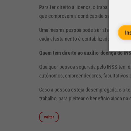
Para ter direito à licença, o trabalhador p
que comprovem a condição de saúde.
Uma mesma pessoa pode ser afastada mais d
In
cada afastamento é contabilizado separadam
Quem tem direito ao auxílio-doença do IN
Qualquer pessoa segurada pelo INSS tem dir
autônomos, empreendedores, facultativos ou
Caso a pessoa esteja desempregada, ela t
trabalho, para pleitear o benefício ainda na
voltar