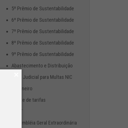
5º Prêmio de Sustentabilidade
6º Prêmio de Sustentabilidade
7º Prêmio de Sustentabilidade
8º Prêmio de Sustentabilidade
9º Prêmio de Sustentabilidade
Abastecimento e Distribuição
Ação Judicial para Multas NIC
Aduaneiro
Ajuste de tarifas
ANTT
Assembléia Geral Extraordinária