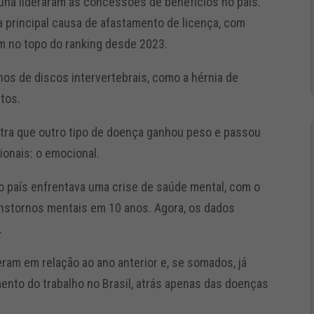
una lideraram as concessões de benefícios no país.
 a principal causa de afastamento de licença, com
m no topo do ranking desde 2023.
os de discos intervertebrais, como a hérnia de
tos.
stra que outro tipo de doença ganhou peso e passou
ionais: o emocional.
 o país enfrentava uma crise de saúde mental, com o
nstornos mentais em 10 anos. Agora, os dados
.
am em relação ao ano anterior e, se somados, já
nto do trabalho no Brasil, atrás apenas das doenças