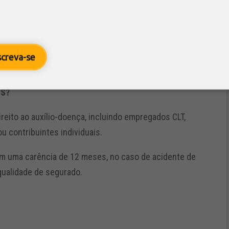
recisa apresentar laudos, atestados e exames médicos
e uma vez ao longo do ano, em licenças distintas, e
screva-se
ente nas estatísticas oficiais.
SS?
eito ao auxílio-doença, incluindo empregados CLT,
 contribuintes individuais.
em uma carência de 12 meses, no caso de acidente de
 qualidade de segurado.