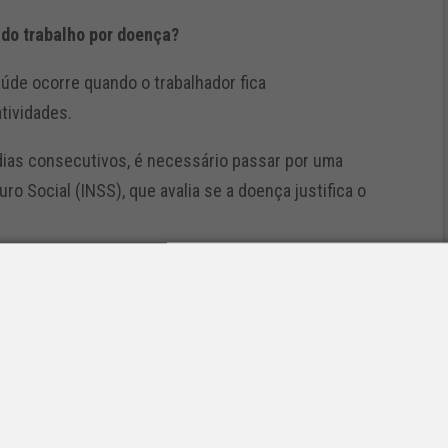
do trabalho por doença?
úde ocorre quando o trabalhador fica
tividades.
dias consecutivos, é necessário passar por uma
ro Social (INSS), que avalia se a doença justifica o
ago pela empresa.
ça a incapacidade temporária, o trabalhador passa a
o é concedido enquanto durar a incapacidade,
orme nova avaliação médica.