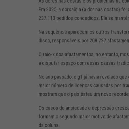
As dores nas costas e os problemas na col
Em 2025, a dorsalgia (a dor nas costas) foi
237.113 pedidos concedidos. Ela se manté
Na sequência aparecem os outros transtorn
disco, responsáveis por 208.727 afastamen
O raio-x dos afastamentos, no entanto, mo
a disputar espaço com essas causas tradic
No ano passado, o g1 já havia revelado que
maior número de licenças causadas por tra
mostram que o país bateu um novo recorde
Os casos de ansiedade e depressão crescer
formam o segundo maior motivo de afastame
da coluna.