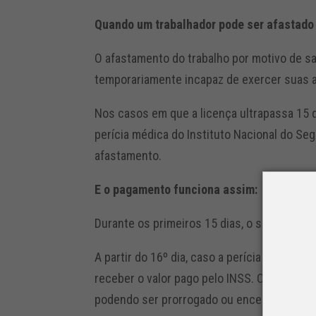
Quando um trabalhador pode ser afastado 
O afastamento do trabalho por motivo de sa
temporariamente incapaz de exercer suas a
Nos casos em que a licença ultrapassa 15 
perícia médica do Instituto Nacional do Segu
afastamento.
E o pagamento funciona assim:
Durante os primeiros 15 dias, o salário é p
A partir do 16º dia, caso a perícia reconhe
receber o valor pago pelo INSS. O benefíci
podendo ser prorrogado ou encerrado conf