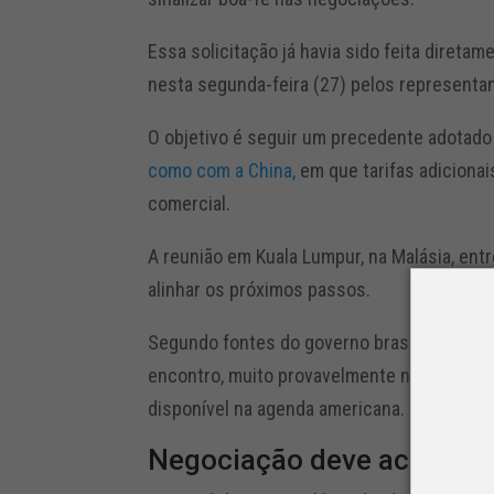
Essa solicitação já havia sido feita diretam
nesta segunda-feira (27) pelos representan
O objetivo é seguir um precedente adotad
como com a China,
em que tarifas adiciona
comercial.
A reunião em Kuala Lumpur, na Malásia, ent
alinhar os próximos passos.
Segundo fontes do governo brasileiro, os
encontro, muito provavelmente na próxima
disponível na agenda americana.
Negociação deve acontec