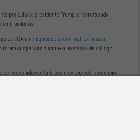
ente por Lula ao presidente Trump, e foi reiterada
tes brasileiros.
o pelos EUA em
negociações com outros países,
is foram suspensas durante o processo de diálogo
re os negociadores foi breve e serviu sobretudo para
 dois lados concordaram em agendar um novo
 semana e em Washington — a primeira oportunidade
er em Washington