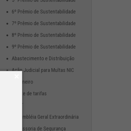
6º Prêmio de Sustentabilidade
7º Prêmio de Sustentabilidade
8º Prêmio de Sustentabilidade
9º Prêmio de Sustentabilidade
Abastecimento e Distribuição
Ação Judicial para Multas NIC
Aduaneiro
Ajuste de tarifas
ANTT
Assembléia Geral Extraordinária
Assessoria de Segurança