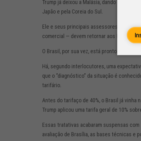
Trump já deixou a Malásia, dando continuid
Japão e pela Coreia do Sul.
Ele e seus principais assessores — incluin
In
comercial — devem retornar aos Estados U
O Brasil, por sua vez, está pronto para en
Há, segundo interlocutores, uma expectati
que o “diagnóstico” da situação é conheci
tarifário.
Antes do tarifaço de 40%, o Brasil já vinh
Trump aplicou uma tarifa geral de 10% sobr
Essas tratativas acabaram suspensas com 
avaliação de Brasília, as bases técnicas e p