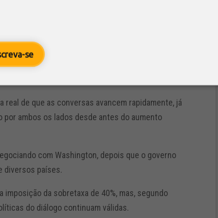
ade à sua viagem pela Ásia, que inclui passagens pelo
do o secretário do Tesouro e o representante
screva-se
nidos apenas no fim da semana.
viar imediatamente os negociadores a Washington.
va real de que as conversas avancem rapidamente, já
do por ambos os lados desde antes do aumento
a negociando com Washington, depois que o governo
e diversos países.
a imposição da sobretaxa de 40%, mas, segundo
olíticas do diálogo continuam válidas.