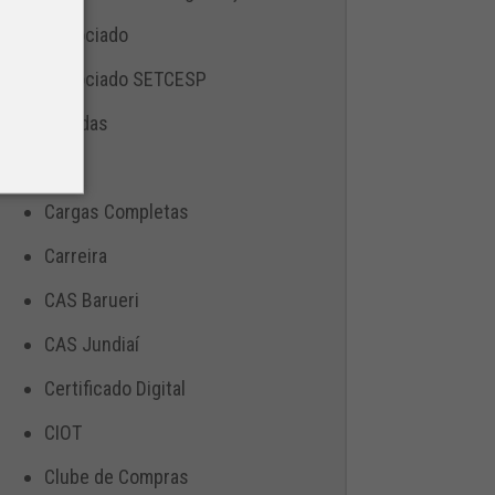
Associado
Associado SETCESP
Bebidas
Blog
Cargas Completas
Carreira
CAS Barueri
CAS Jundiaí
Certificado Digital
CIOT
Clube de Compras