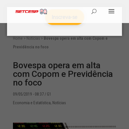
Inscreva-se
Home
>
Notícias
>
Bovespa opera em alta com Copom e
Previdência no foco
Bovespa opera em alta
com Copom e Previdência
no foco
09/05/2019 - 08:37
/ G1
Economia e Estatística
,
Notícias