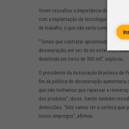
Vivien ressaltou a importância da medida 
com a implantação da tecnologia 5G para o 
de trabalho, o que não seria cumprido se 
In
“Temos que contratar aproximadamente 490 
desoneração, em vez de eu estar contratand
demitindo em torno de 500 mil”, explicou.
O presidente da Associação Brasileira de Pr
fim da política de desoneração aumentaria o
que não tenhamos que repassar a reoneração
dos produtos”, disse. Santin também ressal
demissões. “Nós vamos ter a certeza que 
novos empregos”, afirmou.