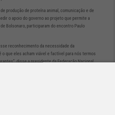
de produção de proteína animal, comunicação e de
dir o apoio do governo ao projeto que permite a
 de Bolsonaro, participaram do encontro Paulo
 esse reconhecimento da necessidade da
 o que eles acham viável e factível para nós termos
rantes”, disse a presidente da Federação Nacional
e Infraestrutura de Redes de Telecomunicações e de
o permanente, o presidente e o ministro da
o a que adia o pagamento de precatórios e deve ser
formas administrativa e tributária, que estão sem