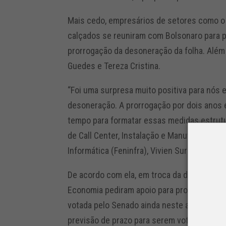
Mais cedo, empresários de setores como o 
calçados se reuniram com Bolsonaro para pe
prorrogação da desoneração da folha. Além
Guedes e Tereza Cristina.
“Foi uma surpresa muito positiva para nós
desoneração. A prorrogação por dois anos é
tempo para formatar essas medidas estrutu
de Call Center, Instalação e Manutenção d
Informática (Feninfra), Vivien Suruagy.
De acordo com ela, em troca da desoneraçã
Economia pediram apoio para propostas com
votada pelo Senado ainda neste ano e as re
previsão de prazo para serem votadas.