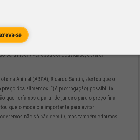
para a geração e manutenção de empregos e disse que
Brasil, há necessidade de criação de novos postos
a desoneração fosse suspensa.
screva-se
mil novos profissionais. Se nós tivermos a perda da
o para incentivar essa conectividade, estarei
oteína Animal (ABPA), Ricardo Santin, alertou que o
 preço dos alimentos. “(A prorrogação) possibilita
 que teríamos a partir de janeiro para o preço final
tou que o modelo é importante para evitar
poderemos não só não demitir, mas também criarmos