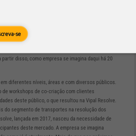
igital em que se vive hoje, percebe-se que o mundo
 informação. Diante disso, a Vipal está preparada
 é a Smart Seller, inovadora plataforma pensada
screva-se
mento de equipes comerciais de maneira a
e eficiência operacional.
a partir disso, como empresa se imagina daqui há 20
em diferentes níveis, áreas e com diversos públicos.
o de workshops de co-criação com clientes
dades deste público, o que resultou na Vipal Resolve.
nais do segmento de transportes na resolução dos
 Resolve, lançada em 2017, nasceu da necessidade de
icipantes deste mercado. A empresa se imagina