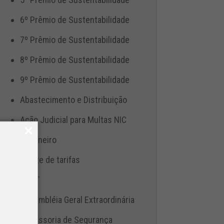
6º Prêmio de Sustentabilidade
7º Prêmio de Sustentabilidade
8º Prêmio de Sustentabilidade
9º Prêmio de Sustentabilidade
Abastecimento e Distribuição
Ação Judicial para Multas NIC
Aduaneiro
Ajuste de tarifas
ANTT
Assembléia Geral Extraordinária
Assessoria de Segurança