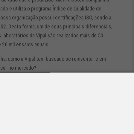
do e utiliza o programa Índice de Qualidade de
ossa organização possui certificações ISO, sendo a
02. Desta forma, um de seus principais diferenciais,
 laboratórios da Vipal são realizados mais de 50
 26 mil ensaios anuais.
ha, como a Vipal tem buscado se reinventar e em
acar no mercado?
e que quebrou modelos. Ao longo de sua história, por
utos para reparos de pneus e câmaras de ar no Brasil,
a companhia brasileira no setor a conquistar a
tras certificações nos anos subsequentes, e lançou,
 produzidas com compostos especiais de borracha de
a de até 10% de combustível aos transportadores.