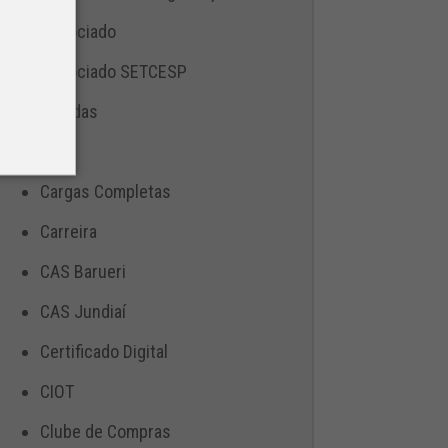
Associado
Associado SETCESP
Bebidas
Blog
Cargas Completas
Carreira
CAS Barueri
CAS Jundiaí
Certificado Digital
CIOT
Clube de Compras