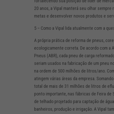
fortalecendo sua posição de líder de merc
20 anos, a Vipal manterá seu olhar sempre
metas e desenvolver novos produtos e serv
5 – Como a Vipal lida atualmente com a que
A própria prática de reforma de pneus, core
ecologicamente correta. De acordo com a 
Pneus (ABR), cada pneu de carga reformado
seriam usados na fabricação de um pneu n
na ordem de 500 milhões de litros/ano. Co
atingem várias áreas da empresa. Somando 
total de mais de 31 milhões de litros de ef
ponto importante, nas fábricas de Feira de
de telhado projetado para captação de água
banheiros, produção e irrigação. A Vipal ta