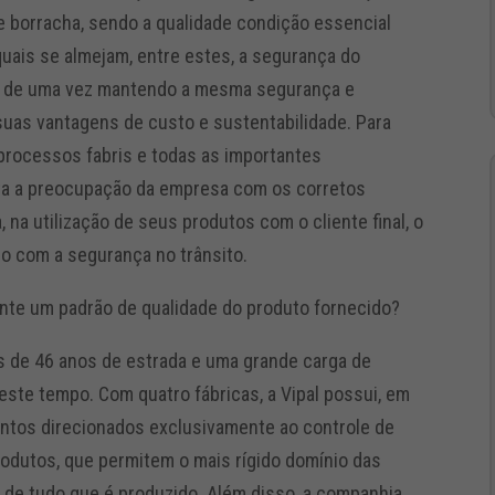
 borracha, sendo a qualidade condição essencial
uais se almejam, entre estes, a segurança do
s de uma vez mantendo a mesma segurança e
suas vantagens de custo e sustentabilidade. Para
 processos fabris e todas as importantes
sta a preocupação da empresa com os corretos
na utilização de seus produtos com o cliente final, o
do com a segurança no trânsito.
te um padrão de qualidade do produto fornecido?
de 46 anos de estrada e uma grande carga de
ste tempo. Com quatro fábricas, a Vipal possui, em
ntos direcionados exclusivamente ao controle de
rodutos, que permitem o mais rígido domínio das
l de tudo que é produzido. Além disso, a companhia