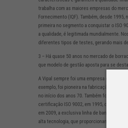
trabalha com as maiores empresas do merca
Fornecimento (IQF). Também, desde 1995, n
primeira no segmento a conquistar o ISO 90
a qualidade, é legitimada mundialmente. Nos
diferentes tipos de testes, gerando mais de
3 – Há quase 50 anos no mercado de borrac
que modelo de gestão aposta para se dest
A Vipal sempre foi uma empresa disruptiva 
exemplo, foi pioneira na fabricação de prod
no início dos anos 70. Também foi a primeir
certificação ISO 9002, em 1995, obtendo ou
em 2009, a exclusiva linha de bandas ECO,
alta tecnologia, que proporcionam economi