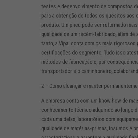
testes e desenvolvimento de compostos de
para a obtenção de todos os quesitos aos q
produto. Um pneu pode ser reformado mai
qualidade de um recém-fabricado, além de 
tanto, a Vipal conta com os mais rigorosos
certificações do segmento. Tudo isso ate
métodos de fabricação e, por consequência, 
transportador e o caminhoneiro, colaboran
2 – Como alcançar e manter permanentemen
A empresa conta com um know how de mais 
conhecimento técnico adquirido ao longo de
cada uma delas, laboratórios com equipame
qualidade de matérias-primas, insumos e p
características e garantem a qualidade fina