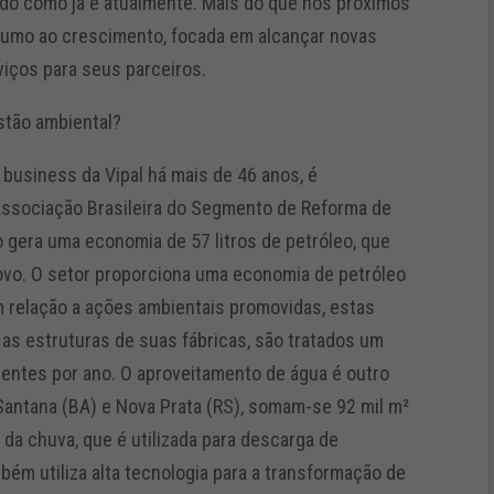
ado como já é atualmente. Mais do que nos próximos
 rumo ao crescimento, focada em alcançar novas
iços para seus parceiros.
stão ambiental?
 business da Vipal há mais de 46 anos, é
Associação Brasileira do Segmento de Reforma de
 gera uma economia de 57 litros de petróleo, que
ovo. O setor proporciona uma economia de petróleo
m relação a ações ambientais promovidas, estas
as estruturas de suas fábricas, são tratados um
luentes por ano. O aproveitamento de água é outro
 Santana (BA) e Nova Prata (RS), somam-se 92 mil m²
 da chuva, que é utilizada para descarga de
mbém utiliza alta tecnologia para a transformação de