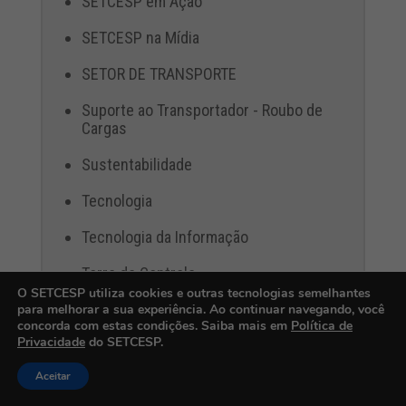
SETCESP em Ação
SETCESP na Mídia
SETOR DE TRANSPORTE
Suporte ao Transportador - Roubo de
Cargas
Sustentabilidade
Tecnologia
Tecnologia da Informação
Torre de Controle
O SETCESP utiliza cookies e outras tecnologias semelhantes
Transporte Rodoviário
para melhorar a sua experiência. Ao continuar navegando, você
concorda com estas condições. Saiba mais em
Política de
Privacidade
do SETCESP.
Transporte: Roubo de carga
Aceitar
Treinamento