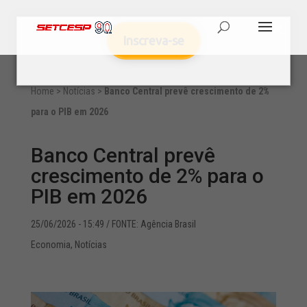
Inscreva-se
Home
>
Notícias
>
Banco Central prevê crescimento de 2%
para o PIB em 2026
Banco Central prevê
crescimento de 2% para o
PIB em 2026
25/06/2026 - 15:49
/ FONTE: Agência Brasil
Economia
,
Notícias