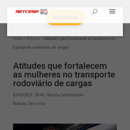
Inscreva-se
Home
>
Notícias
>
Atitudes que fortalecem as mulheres no
transporte rodoviário de cargas
Atitudes que fortalecem
as mulheres no transporte
rodoviário de cargas
03/03/2023 - 09:46
/ Revista Caminhoneiro
Notícias
,
Vez e Voz