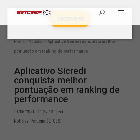
Inscreva-se
Home
>
Notícias
>
Aplicativo Sicredi conquista melhor
pontuação em ranking de performance
Aplicativo Sicredi
conquista melhor
pontuação em ranking de
performance
19/05/2021 - 11:27
/ Sicredi
Notícias
,
Parceria SETCESP