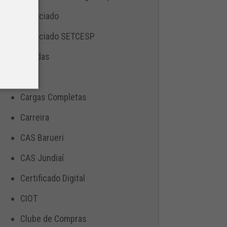
Associado
Associado SETCESP
Bebidas
Blog
Cargas Completas
Carreira
CAS Barueri
CAS Jundiaí
Certificado Digital
CIOT
Clube de Compras