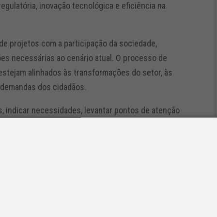
egulatória, inovação tecnológica e eficiência na
 de projetos com a participação da sociedade,
ões necessárias ao cenário atual. O processo de
estejam alinhados às transformações do setor, às
 demandas dos cidadãos.
, indicar necessidades, levantar pontos de atenção
 uma regulação mais eficiente, moderna,
co”, destacou o diretor-geral da ANTT, Guilherme Theo
TT reafirma sua missão institucional de atuar com
tiva, consolidando a democracia participativa como