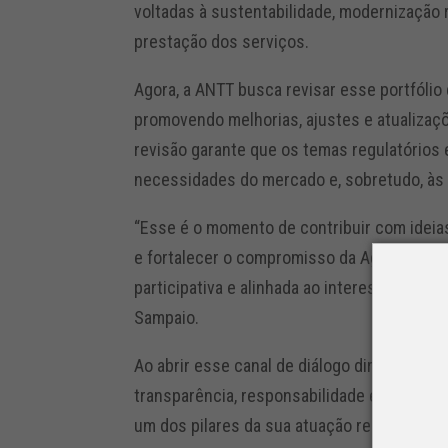
voltadas à sustentabilidade, modernização r
prestação dos serviços.
Agora, a ANTT busca revisar esse portfólio
promovendo melhorias, ajustes e atualizaç
revisão garante que os temas regulatórios 
necessidades do mercado e, sobretudo, às
“Esse é o momento de contribuir com ideias
e fortalecer o compromisso da Agência com
participativa e alinhada ao interesse públi
Sampaio.
Ao abrir esse canal de diálogo direto, a AN
transparência, responsabilidade e escuta a
um dos pilares da sua atuação regulatória.