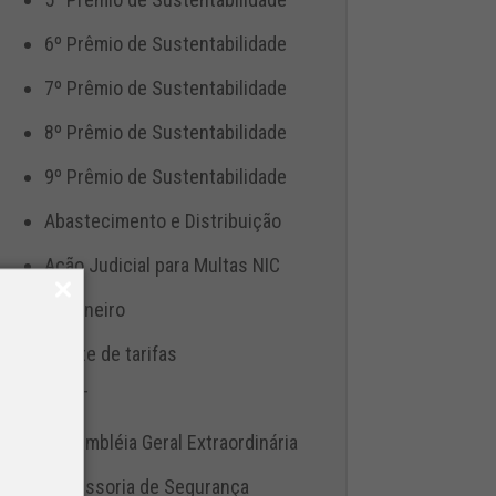
6º Prêmio de Sustentabilidade
7º Prêmio de Sustentabilidade
8º Prêmio de Sustentabilidade
9º Prêmio de Sustentabilidade
Abastecimento e Distribuição
Ação Judicial para Multas NIC
Aduaneiro
Ajuste de tarifas
ANTT
Assembléia Geral Extraordinária
Assessoria de Segurança