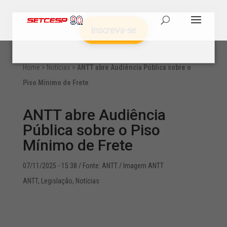
Inscreva-se
Home
>
Notícias
>
ANTT abre Audiência Pública sobre o
Piso Mínimo de Frete
ANTT abre Audiência
Pública sobre o Piso
Mínimo de Frete
07/11/2025 - 15:38
/ Fonte: ANTT / Imagem ANTT
ANTT
,
Legislação
,
Notícias