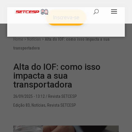
Inscreva-se
Home
>
Notícias
>
Alta do IOF: como isso impacta a sua
transportadora
Alta do IOF: como isso
impacta a sua
transportadora
26/09/2025 - 13:12
/ Revista SETCESP
Edição 83
,
Notícias
,
Revista SETCESP