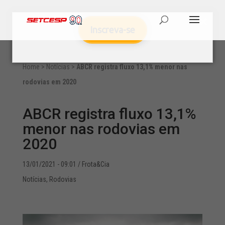
Inscreva-se
Home
>
Notícias
>
ABCR registra fluxo 13,1% menor nas
rodovias em 2020
ABCR registra fluxo 13,1%
menor nas rodovias em
2020
13/01/2021 - 09:01
/ Frota&Cia
Notícias
,
Rodovias