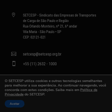

SETCESP - Sindicato das Empresas de Transportes
de Carga de São Paulo e Região
Rua Orlando Monteiro, nº 21, 6º andar
Vila Maria - São Paulo • SP
CEP: 02121-021

setcesp@setcesp.org.br

+55 (11) 2632 - 1000
Siga-nos
O SETCESP utiliza cookies e outras tecnologias semelhantes
para melhorar a sua experiência. Ao continuar navegando, você
concorda com estas condições. Saiba mais em
Política de
Privacidade
do SETCESP.
Aceitar