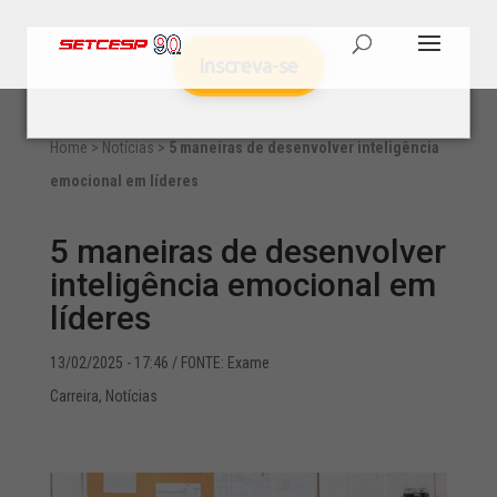
Inscreva-se
Home
>
Notícias
>
5 maneiras de desenvolver inteligência
emocional em líderes
5 maneiras de desenvolver
inteligência emocional em
líderes
13/02/2025 - 17:46
/ FONTE: Exame
Carreira
,
Notícias