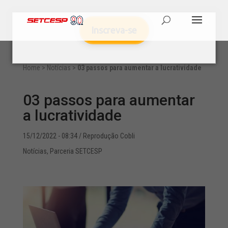
Inscreva-se
Home
>
Notícias
>
03 passos para aumentar a lucratividade
03 passos para aumentar
a lucratividade
15/12/2022 - 08:34
/ Reprodução Cobli
Notícias
,
Parceria SETCESP