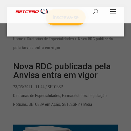
Inscreva-se
Home
>
Diretorias de Especialidades
>
Nova RDC publicada
pela Anvisa entra em vigor
Nova RDC publicada pela
Anvisa entra em vigor
23/03/2021 - 11:44
/ SETCESP
Diretorias de Especialidades
,
Farmacêuticos
,
Legislação
,
Notícias
,
SETCESP em Ação
,
SETCESP na Mídia