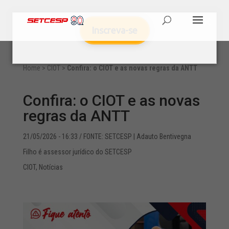
Inscreva-se
Home
>
CIOT
>
Confira: o CIOT e as novas regras da ANTT
Confira: o CIOT e as novas
regras da ANTT
21/05/2026 - 16:33
/ FONTE: SETCESP | Adauto Bentivegna
Filho é assessor jurídico do SETCESP
CIOT
,
Notícias