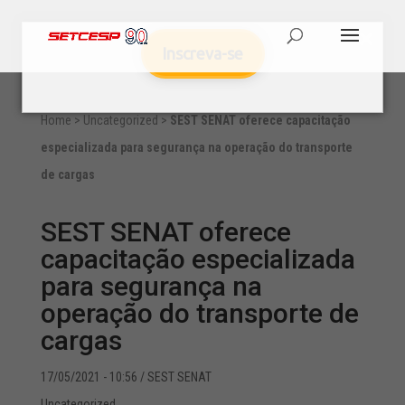
Inscreva-se
Home
>
Uncategorized
>
SEST SENAT oferece capacitação
especializada para segurança na operação do transporte
de cargas
SEST SENAT oferece
capacitação especializada
para segurança na
operação do transporte de
cargas
17/05/2021 - 10:56
/ SEST SENAT
Uncategorized