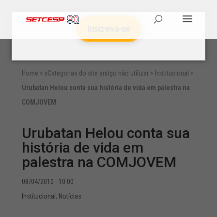
Inscreva-se
Home
>
xCategorias do site antigo não utilizar
>
Institucional
>
Urubatan Helou conta sua história de vida em palestra na
COMJOVEM
Urubatan Helou conta sua
história de vida em
palestra na COMJOVEM
08/04/2010 - 10:00
Institucional
,
Notícias