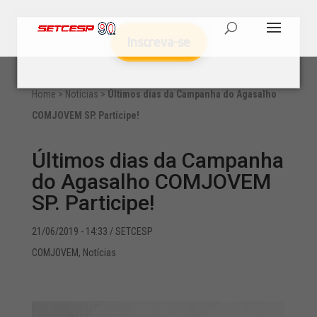
Inscreva-se
Home
>
Notícias
>
Últimos dias da Campanha do Agasalho
COMJOVEM SP. Participe!
Últimos dias da Campanha
do Agasalho COMJOVEM
SP. Participe!
21/06/2019 - 14:33
/ SETCESP
COMJOVEM
,
Notícias