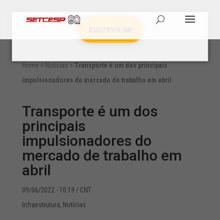
Inscreva-se
Home
>
Notícias
>
Transporte é um dos principais
impulsionadores do mercado de trabalho em abril
Transporte é um dos
principais
impulsionadores do
mercado de trabalho em
abril
09/06/2022 - 10:19
/ CNT
Infraestrutura
,
Notícias