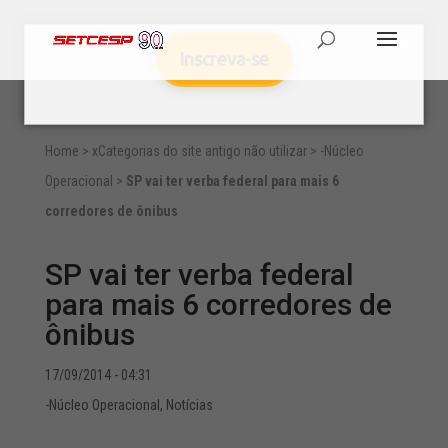
Inscreva-se
Home
>
xCategorias do site antigo não utilizar
>
-Núcleo
Operacional
>
SP vai ter verba federal para mais 6
corredores de ônibus
SP vai ter verba federal
para mais 6 corredores de
ônibus
17/09/2014 - 04:31
-Núcleo Operacional
,
Notícias