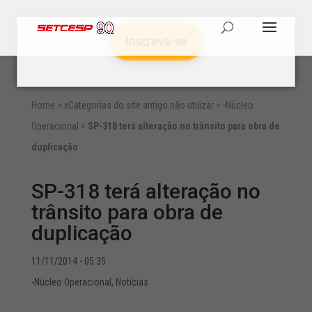
Inscreva-se
Home
>
xCategorias do site antigo não utilizar
>
-Núcleo
Operacional
>
SP-318 terá alteração no trânsito para obra de
duplicação
SP-318 terá alteração no
trânsito para obra de
duplicação
11/11/2014 - 05:35
-Núcleo Operacional
,
Notícias