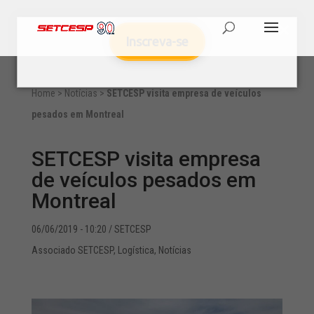
Inscreva-se
Home
>
Notícias
>
SETCESP visita empresa de veículos
pesados em Montreal
SETCESP visita empresa
de veículos pesados em
Montreal
06/06/2019 - 10:20
/ SETCESP
Associado SETCESP
,
Logística
,
Notícias