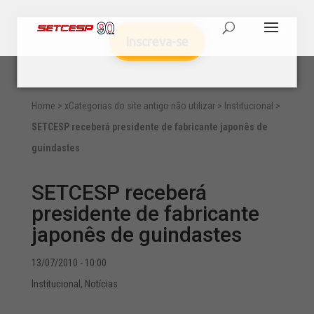
Inscreva-se
Home
>
xCategorias do site antigo não utilizar
>
Institucional
>
SETCESP receberá presidente de fabricante japonês de
guindastes
SETCESP receberá
presidente de fabricante
japonês de guindastes
13/07/2010 - 10:00
Institucional
,
Notícias