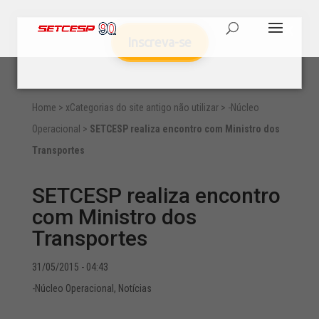
Inscreva-se
Home
>
xCategorias do site antigo não utilizar
>
-Núcleo
Operacional
>
SETCESP realiza encontro com Ministro dos
Transportes
SETCESP realiza encontro
com Ministro dos
Transportes
31/05/2015 - 04:43
-Núcleo Operacional
,
Notícias