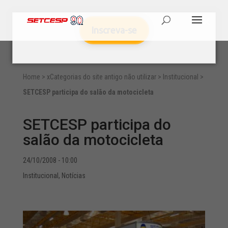
Inscreva-se
Home
>
xCategorias do site antigo não utilizar
>
Institucional
>
SETCESP participa do salão da motocicleta
SETCESP participa do
salão da motocicleta
24/10/2008 - 10:00
Institucional
,
Notícias