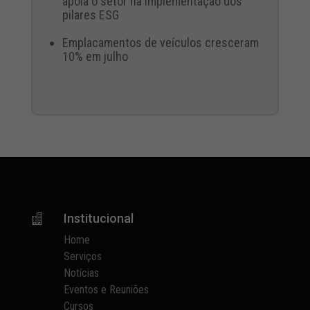
apoia o setor na implementação dos
pilares ESG
Emplacamentos de veículos cresceram
10% em julho
Institucional

Home
Serviços
Notícias
Eventos e Reuniões
Cursos