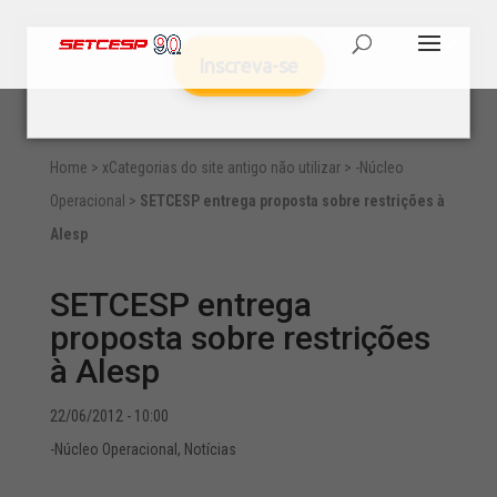
Inscreva-se
Home
>
xCategorias do site antigo não utilizar
>
-Núcleo
Operacional
>
SETCESP entrega proposta sobre restrições à
Alesp
SETCESP entrega
proposta sobre restrições
à Alesp
22/06/2012 - 10:00
-Núcleo Operacional
,
Notícias