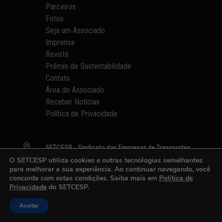
Parceiros
Fotos
Seja um Associado
Imprensa
Revista
Prêmio de Sustentabilidade
Contato
Área do Associado
Receber Notícias
Política de Privacidade

SETCESP - Sindicato das Empresas de Transportes
de Carga de São Paulo e Região
O SETCESP utiliza cookies e outras tecnologias semelhantes
para melhorar a sua experiência. Ao continuar navegando, você
Rua Orlando Monteiro, nº 21, 6º andar
concorda com estas condições. Saiba mais em
Política de
Vila Maria - São Paulo • SP
Privacidade
do SETCESP.
CEP: 02121-021
Aceitar