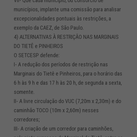
VII- Que cada município, ou consórcio de
municípios, implante uma comissão para analisar
excepcionalidades pontuais às restrições, a
exemplo da CAEZ, de São Paulo.
4) ALTERNATIVAS À RESTRIÇÃO NAS MARGINAIS
DO TIETÊ e PINHEIROS
O SETCESP defende:
I- A redução dos períodos de restrição nas
Marginais do Tietê e Pinheiros, para o horário das
6 h às 9 h e das 17 h às 20 h, de segunda a sexta,
somente.
II- A livre circulação do VUC (7,20m x 2,30m) e do
caminhão TOCO (10m x 2,60m) nesses
corredores;
III- A criação de um corredor para caminhões,