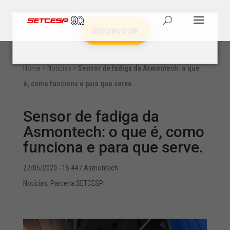
Inscreva-se
Home
>
Notícias
>
Sensor de fadiga da Asmontech: o que
é, como funciona e para que serve.
Sensor de fadiga da
Asmontech: o que é, como
funciona e para que serve.
27/05/2020 - 15:44
/ Asmontech
Notícias
,
Parceria SETCESP