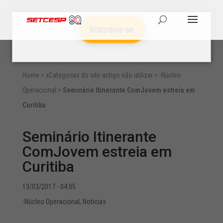
Inscreva-se
Home
>
xCategorias do site antigo não utilizar
>
-Núcleo
Operacional
>
Seminário Itinerante ComJovem estreia em
Curitiba
Seminário Itinerante
ComJovem estreia em
Curitiba
13/03/2017 - 04:05
-Núcleo Operacional
,
Notícias