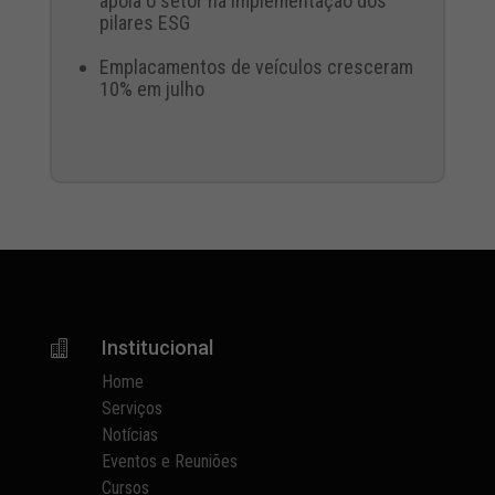
apoia o setor na implementação dos
pilares ESG
Emplacamentos de veículos cresceram
10% em julho
Institucional

Home
Serviços
Notícias
Eventos e Reuniões
Cursos