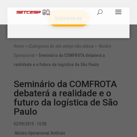
Inscreva-se
Home
>
xCategorias do site antigo não utilizar
>
-Núcleo
Operacional
>
Seminário da COMFROTA debaterá a
realidade e o futuro da logística de São Paulo
Seminário da COMFROTA
debaterá a realidade e o
futuro da logística de São
Paulo
02/09/2010 - 10:00
-Núcleo Operacional
,
Notícias