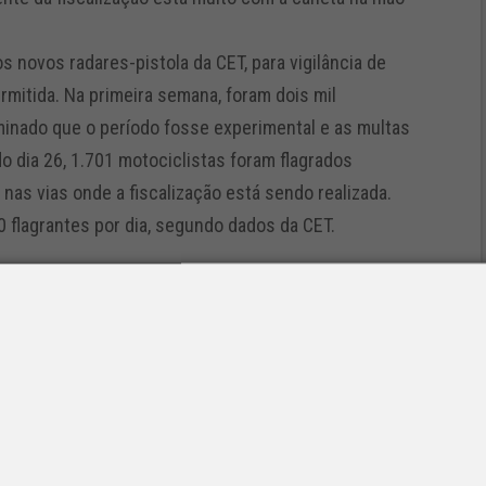
 novos radares-pistola da CET, para vigilância de
mitida. Na primeira semana, foram dois mil
minado que o período fosse experimental e as multas
do dia 26, 1.701 motociclistas foram flagrados
nas vias onde a fiscalização está sendo realizada.
 flagrantes por dia, segundo dados da CET.