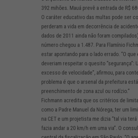
392 mihões. Mauá prevê a entrada de R$ 68
O caráter educativo das multas pode ser c
perderam a vida em decorrência de acidentes
dados de 2011 ainda não foram compilados)
número chegou a 1.487. Para Flamínio Fichm
estar apontando para o lado errado. “O que 
deveriam respeitar o quesito “segurança”: Ul
excesso de velocidade”, afirmou, para cont
problema é que o arsenal da prefeitura est
preenchimento de zona azul ou rodízio.”
Fichmann acredita que os critérios de limi
como a Padre Manuel da Nórega, ter um limi
na CET e um projetista me dizia “tal via ter
fazia andar a 20 km/h em uma via”. O consul
central da fiscalização em São Paulo. “O a