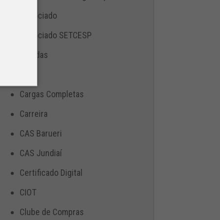
Associado
Associado SETCESP
Bebidas
Blog
Cargas Completas
Carreira
CAS Barueri
CAS Jundiaí
Certificado Digital
CIOT
Clube de Compras