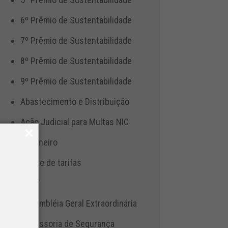
6º Prêmio de Sustentabilidade
7º Prêmio de Sustentabilidade
8º Prêmio de Sustentabilidade
9º Prêmio de Sustentabilidade
Abastecimento e Distribuição
Ação Judicial para Multas NIC
Aduaneiro
Ajuste de tarifas
ANTT
Assembléia Geral Extraordinária
Assessoria de Segurança