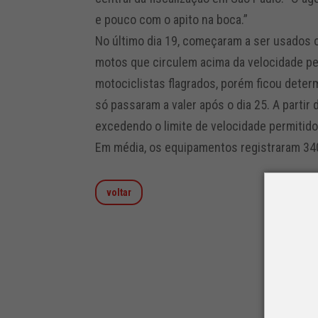
e pouco com o apito na boca.”
No último dia 19, começaram a ser usados os
motos que circulem acima da velocidade per
motociclistas flagrados, porém ficou deter
só passaram a valer após o dia 25. A partir 
excedendo o limite de velocidade permitido 
Em média, os equipamentos registraram 340
voltar