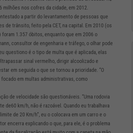
6 milhões nos cofres da cidade, em 2012.
ontestado a partir do levantamento de pessoas que
 de trânsito, feito pela CET, na capital. Em 2010 (os
 foram 1.357 óbitos, enquanto que em 2006 o
ann, consultor de engenharia e tráfego, o olhar pode
eu questiono é o tipo de multa que é aplicada, elas
trapassar sinal vermelho, dirigir alcoolizado e
estar em seguida o que se tornou a prioridade. “O
á focado em multas administrativas, como
tação de velocidade são questionáveis. “Uma rodovia
te de60 km/h, não é razoável. Quando eu trabalhava
á limite de 20 Km/h”, eu o colocava em um carro e o
tor encerra explicando o que, para ele, é o problema
gente da fiscalização está muito com a caneta na mão