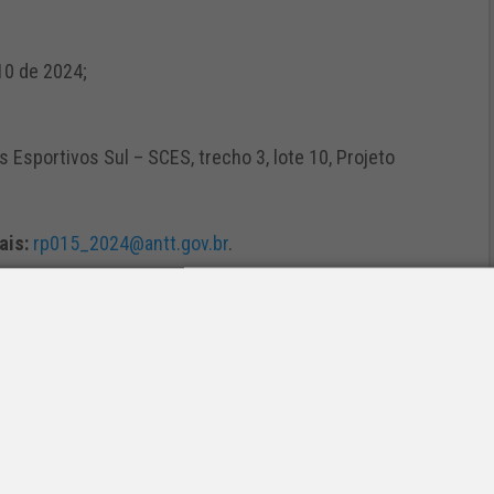
10 de 2024;
 Esportivos Sul – SCES, trecho 3, lote 10, Projeto
ais:
rp015_2024@antt.gov.br
.
ortes Terrestres – ANTT