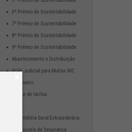
6º Prêmio de Sustentabilidade
7º Prêmio de Sustentabilidade
8º Prêmio de Sustentabilidade
9º Prêmio de Sustentabilidade
Abastecimento e Distribuição
Ação Judicial para Multas NIC
Aduaneiro
Ajuste de tarifas
ANTT
Assembléia Geral Extraordinária
Assessoria de Segurança