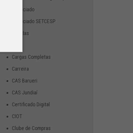
Associado
Associado SETCESP
Bebidas
Blog
Cargas Completas
Carreira
CAS Barueri
CAS Jundiaí
Certificado Digital
CIOT
Clube de Compras