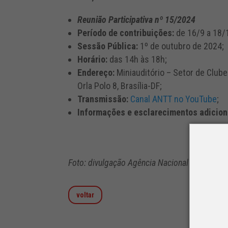
Reunião Participativa nº 15/2024
Período de contribuições:
de 16/9 a 18/
Sessão Pública:
1º de outubro de 2024;
Horário:
das 14h às 18h;
Endereço:
Miniauditório – Setor de Clubes
Orla Polo 8, Brasília-DF;
Transmissão:
Canal ANTT no YouTube
;
Informações e esclarecimentos adicion
Foto: divulgação Agência Nacional de Transp
voltar