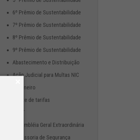
6º Prêmio de Sustentabilidade
7º Prêmio de Sustentabilidade
8º Prêmio de Sustentabilidade
9º Prêmio de Sustentabilidade
Abastecimento e Distribuição
Ação Judicial para Multas NIC
Aduaneiro
Ajuste de tarifas
ANTT
Assembléia Geral Extraordinária
Assessoria de Segurança