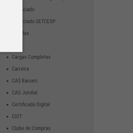
Associado
Associado SETCESP
Bebidas
Blog
Cargas Completas
Carreira
CAS Barueri
CAS Jundiaí
Certificado Digital
CIOT
Clube de Compras