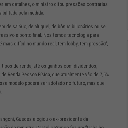
ar em detalhes, o ministro citou pressões contrárias
sibilitada pela medida.
m de salário, de aluguel, de bônus bilionários ou se
ressivo e ponto final. Nós temos tecnologia para
é mais difícil no mundo real, tem lobby, tem pressão”,
 tipos de renda, até os ganhos com dividendos,
de Renda Pessoa Física, que atualmente vão de 7,5%
 esse modelo poderá ser adotado no futuro, mas que
o.
angoni, Guedes elogiou o ex-presidente da
ação do ministro, Castello Branco fez um “trabalho