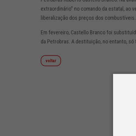
extraordinário” no comando da estatal, ao
liberalização dos preços dos combustíveis.
Em fevereiro, Castello Branco foi substituí
da Petrobras. A destituição, no entanto, só 
voltar