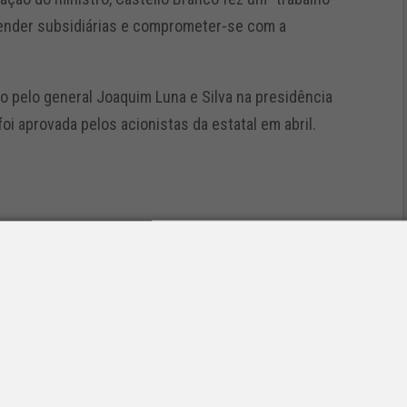
 vender subsidiárias e comprometer-se com a
do pelo general Joaquim Luna e Silva na presidência
foi aprovada pelos acionistas da estatal em abril.