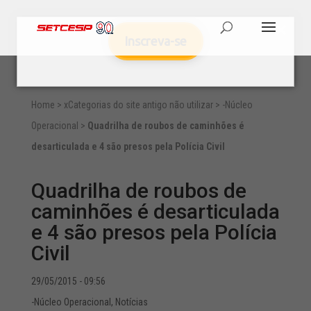
Inscreva-se
Home
>
xCategorias do site antigo não utilizar
>
-Núcleo
Operacional
>
Quadrilha de roubos de caminhões é
desarticulada e 4 são presos pela Polícia Civil
Quadrilha de roubos de
caminhões é desarticulada
e 4 são presos pela Polícia
Civil
29/05/2015 - 09:56
-Núcleo Operacional
,
Notícias